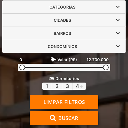
CATEGORIAS
CIDADES
BAIRROS
CONDOMÍNIOS
0
Valor (R$)
12.700.000
Dormitórios
1
2
3
4
+
LIMPAR FILTROS
BUSCAR