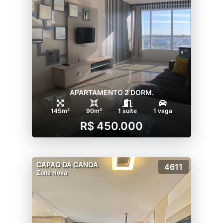
APARTAMENTO 2 DORM.
145m²
90m²
1 suíte
1 vaga
R$ 450.000
CAPAO DA CANOA
4611
Zona Nova