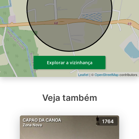
Explorar a vizinhança
Leaflet
| ©
OpenStreetMap
contributors
Veja também
CAPAO DA CANOA
1764
Zona Nova