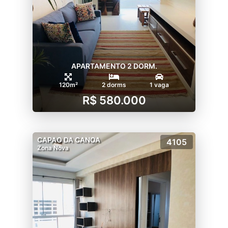
APARTAMENTO 2 DORM.
120m²
2 dorms
1 vaga
R$ 580.000
CAPAO DA CANOA
4105
Zona Nova