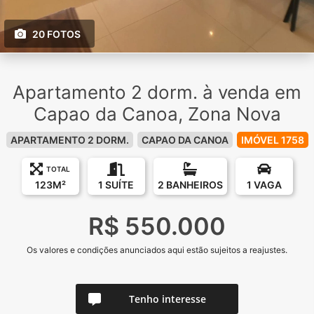
20 FOTOS
Apartamento 2 dorm. à venda em
Capao da Canoa, Zona Nova
APARTAMENTO 2 DORM.
CAPAO DA CANOA
IMÓVEL 1758
TOTAL
123M²
1 SUÍTE
2 BANHEIROS
1 VAGA
R$ 550.000
Os valores e condições anunciados aqui estão sujeitos a reajustes.
Tenho interesse