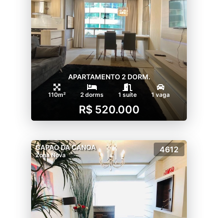
APARTAMENTO 2 DORM.
110m²
2 dorms
1 suíte
1 vaga
R$ 520.000
CAPAO DA CANOA
4612
Zona Nova