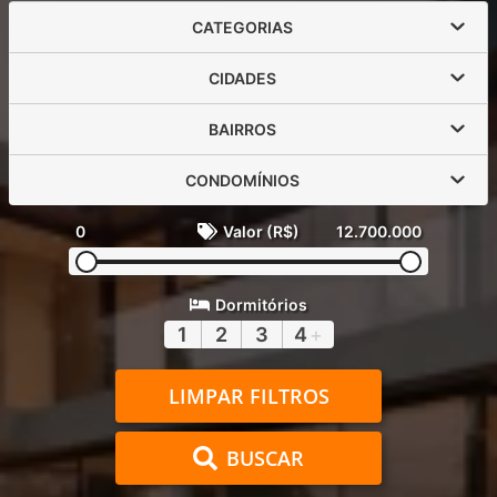
CATEGORIAS
CIDADES
BAIRROS
CONDOMÍNIOS
0
Valor (R$)
12.700.000
Dormitórios
1
2
3
4
+
LIMPAR FILTROS
BUSCAR