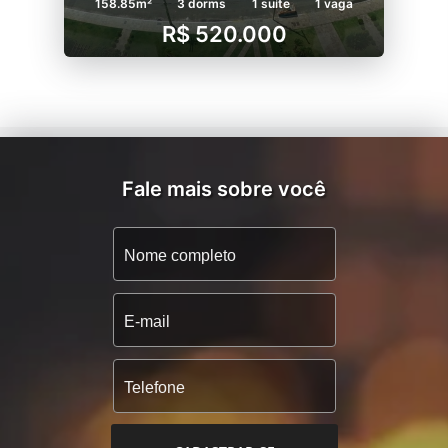
158.85m²
3 dorms
1 suíte
1 vaga
R$ 520.000
Fale mais sobre você