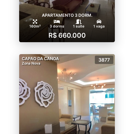
APARTAMENTO 3 DORM.
160m²
3 dorms
1 suíte
1 vaga
R$ 660.000
CAPAO DA CANOA
3877
Zona Nova