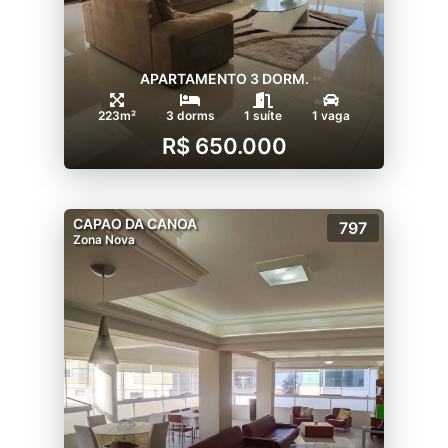
APARTAMENTO 3 DORM.
223m²
3 dorms
1 suíte
1 vaga
R$ 650.000
CAPAO DA CANOA
797
Zona Nova