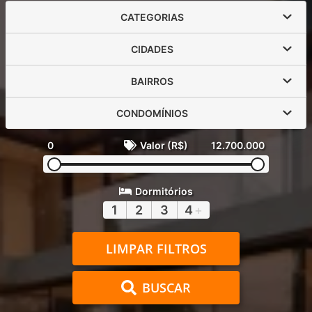
CATEGORIAS
CIDADES
BAIRROS
CONDOMÍNIOS
0
Valor (R$)
12.700.000
Dormitórios
1
2
3
4
+
LIMPAR FILTROS
BUSCAR