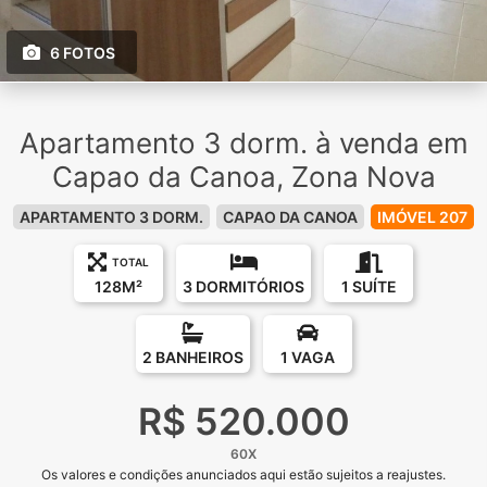
6 FOTOS
Apartamento 3 dorm. à venda em
Capao da Canoa, Zona Nova
APARTAMENTO 3 DORM.
CAPAO DA CANOA
IMÓVEL 207
TOTAL
128M²
3 DORMITÓRIOS
1 SUÍTE
2 BANHEIROS
1 VAGA
R$ 520.000
60X
Os valores e condições anunciados aqui estão sujeitos a reajustes.