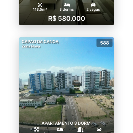
118.5m²
3 dorms
2 vagas
R$ 580.000
CAPAO DA CANOA
588
Zona Nova
APARTAMENTO 3 DORM.