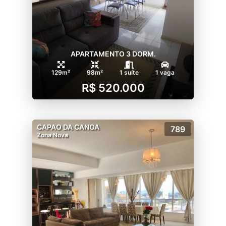
APARTAMENTO 3 DORM.
129m²
98m²
1 suíte
1 vaga
R$ 520.000
CAPAO DA CANOA
789
Zona Nova