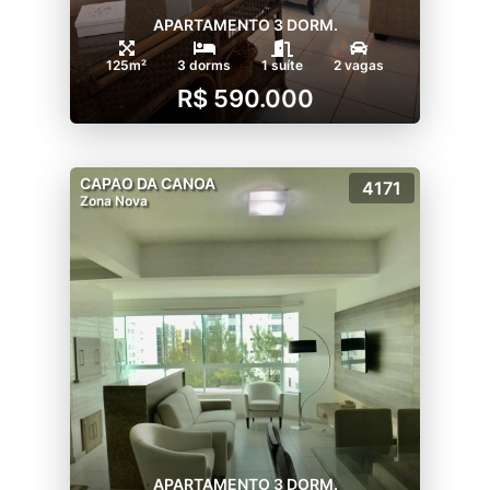
APARTAMENTO 3 DORM.
125m²
3 dorms
1 suíte
2 vagas
R$ 590.000
CAPAO DA CANOA
4171
Zona Nova
APARTAMENTO 3 DORM.