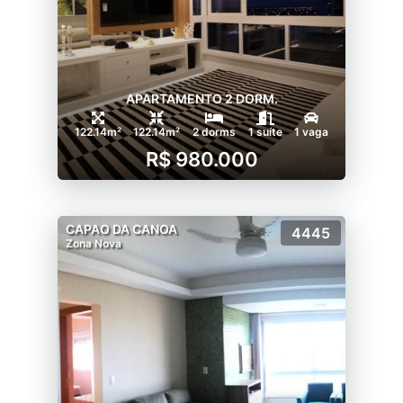
APARTAMENTO 2 DORM.
122.14m²
122.14m²
2 dorms
1 suíte
1 vaga
R$ 980.000
CAPAO DA CANOA
4445
Zona Nova