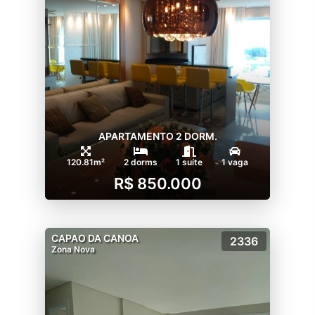
APARTAMENTO 2 DORM.
120.81m²
2 dorms
1 suíte
1 vaga
R$ 850.000
CAPAO DA CANOA
2336
Zona Nova