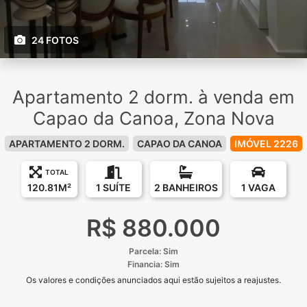
24 FOTOS
Apartamento 2 dorm. à venda em
Capao da Canoa, Zona Nova
APARTAMENTO 2 DORM.
CAPAO DA CANOA
IMÓVEL 2226
TOTAL
120.81M²
1 SUÍTE
2 BANHEIROS
1 VAGA
R$ 880.000
Parcela: Sim
Financia: Sim
Os valores e condições anunciados aqui estão sujeitos a reajustes.