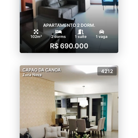
APARTAMENTO 2 DORM.
102m²
2 dorms
1 suíte
1 vaga
R$ 690.000
CAPAO DA CANOA
4212
Zona Nova