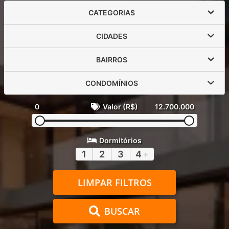
CATEGORIAS
CIDADES
BAIRROS
CONDOMÍNIOS
0
Valor (R$)
12.700.000
Dormitórios
1
2
3
4
+
LIMPAR FILTROS
BUSCAR