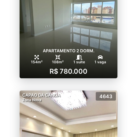
APARTAMENTO 2 DORM.
154m²
108m²
1 suíte
1 vaga
R$ 780.000
CAPAO DA CANOA
4643
Zona Nova