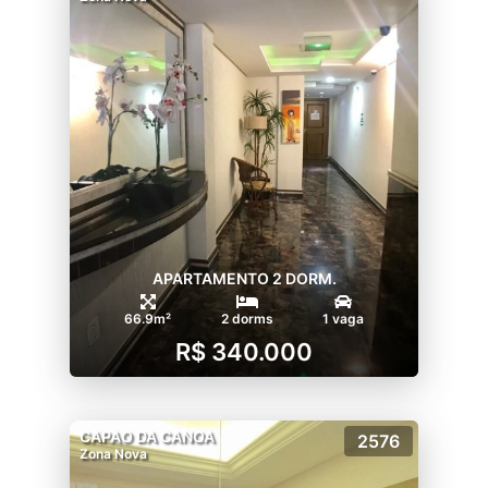
APARTAMENTO 2 DORM.
66.9m²
2 dorms
1 vaga
R$ 340.000
CAPAO DA CANOA
2576
Zona Nova