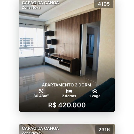
CAPAO DA CANOA
4105
Zona Nova
APARTAMENTO 2 DORM.
80.48m²
2 dorms
1 vaga
R$ 420.000
CAPAO DA CANOA
2316
Zona Nova