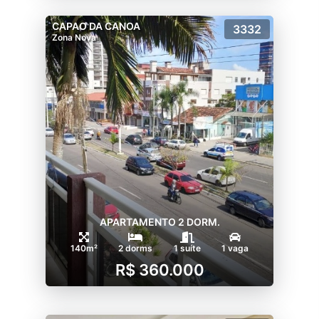
CAPAO DA CANOA
3332
Zona Nova
APARTAMENTO 2 DORM.
140m²
2 dorms
1 suíte
1 vaga
R$ 360.000