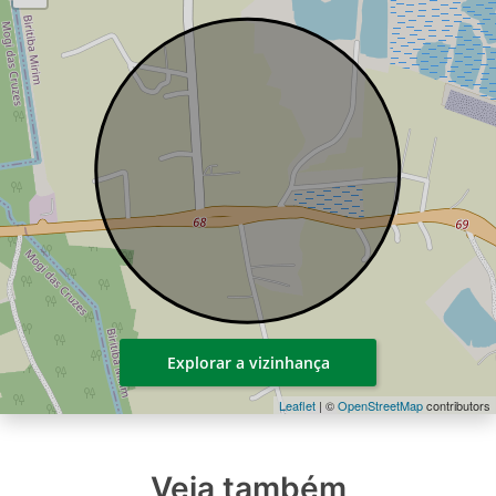
Explorar a vizinhança
Leaflet
| ©
OpenStreetMap
contributors
Veja também