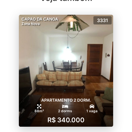
CAPAO DA CANOA
3331
Zona Nova
APARTAMENTO 2 DORM.
88m²
2 dorms
1 vaga
R$ 340.000