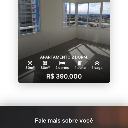
APARTAMENTO 2 DORM.
80m²
80m²
2 dorms
1 suíte
1 vaga
R$ 390.000
Fale mais sobre você