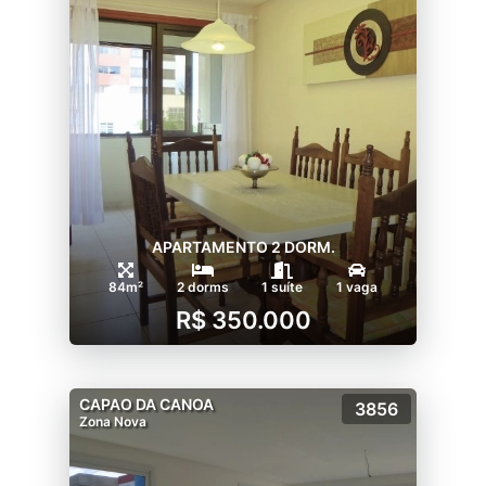
APARTAMENTO 2 DORM.
84m²
2 dorms
1 suíte
1 vaga
R$ 350.000
CAPAO DA CANOA
3856
Zona Nova