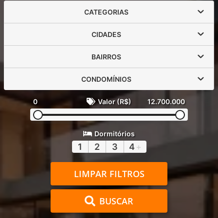
CATEGORIAS
CIDADES
BAIRROS
CONDOMÍNIOS
0
Valor (R$)
12.700.000
Dormitórios
1
2
3
4
+
LIMPAR FILTROS
BUSCAR