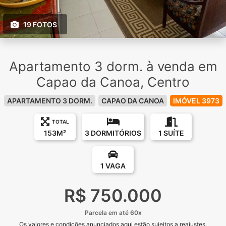
19 FOTOS
Apartamento 3 dorm. à venda em
Capao da Canoa, Centro
APARTAMENTO 3 DORM.
CAPAO DA CANOA
IMÓVEL 3973
TOTAL
153M²
3 DORMITÓRIOS
1 SUÍTE
1 VAGA
R$ 750.000
Parcela em até 60x
Os valores e condições anunciados aqui estão sujeitos a reajustes.