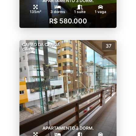
APARTAMENTO 3 DORM.
135m²
3 dorms
1 suíte
1 vaga
R$ 580.000
CAPAO DA CANOA
37
Centro
APARTAMENTO 3 DORM.