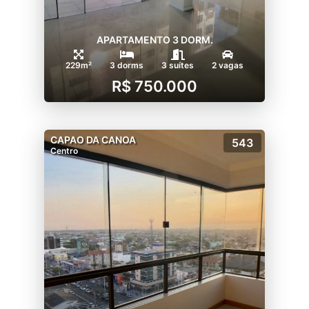
APARTAMENTO 3 DORM.
229m²
3 dorms
3 suítes
2 vagas
R$ 750.000
CAPAO DA CANOA
543
Centro