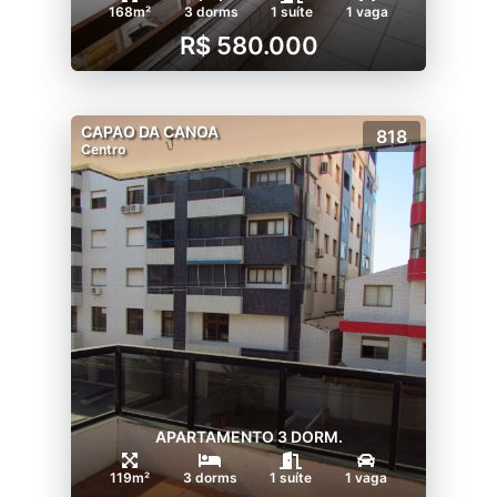
168m²
3 dorms
1 suíte
1 vaga
R$ 580.000
CAPAO DA CANOA
818
Centro
APARTAMENTO 3 DORM.
119m²
3 dorms
1 suíte
1 vaga