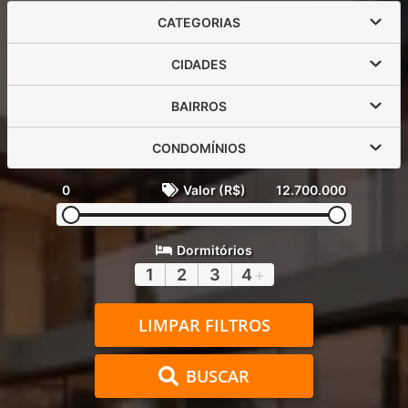
CATEGORIAS
CIDADES
BAIRROS
CONDOMÍNIOS
0
Valor (R$)
12.700.000
Dormitórios
1
2
3
4
+
LIMPAR FILTROS
BUSCAR