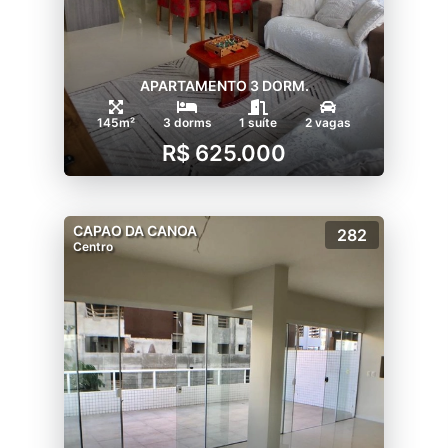
APARTAMENTO 3 DORM.
145m²
3 dorms
1 suíte
2 vagas
R$ 625.000
CAPAO DA CANOA
282
Centro