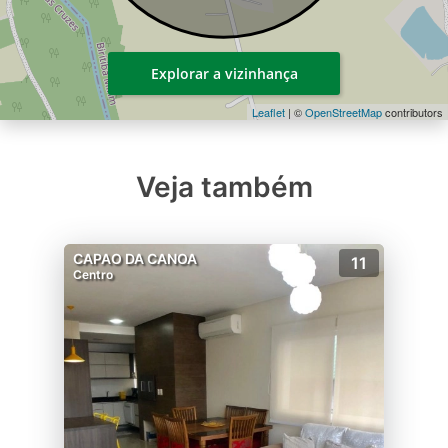
Explorar a vizinhança
Leaflet
| ©
OpenStreetMap
contributors
Veja também
CAPAO DA CANOA
11
Centro