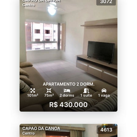
3072
Centro
APARTAMENTO 2 DORM.
101m²
75m²
2 dorms
1 suíte
1 vaga
R$ 430.000
CAPAO DA CANOA
4613
Centro