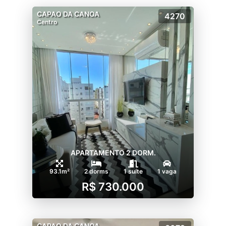
CAPAO DA CANOA
4270
Centro
APARTAMENTO 2 DORM.
93.1m²
2 dorms
1 suíte
1 vaga
R$ 730.000
CAPAO DA CANOA