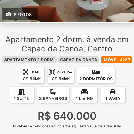
8 FOTOS
Apartamento 2 dorm. à venda em
Capao da Canoa, Centro
APARTAMENTO 2 DORM.
CAPAO DA CANOA
IMÓVEL 4257
TOTAL
PRIVATIVA
89.94M²
89.94M²
2 DORMITÓRIOS
1 SUÍTE
2 BANHEIROS
1 LIVING
1 VAGA
R$ 640.000
Os valores e condições anunciados aqui estão sujeitos a reajustes.