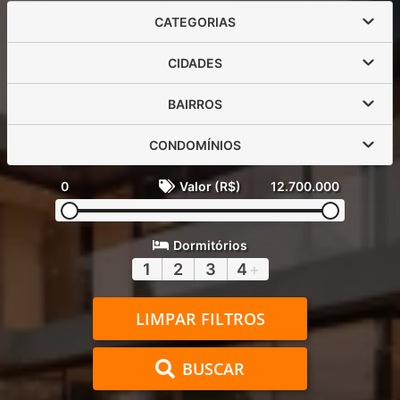
CATEGORIAS
CIDADES
BAIRROS
CONDOMÍNIOS
0
Valor (R$)
12.700.000
Dormitórios
1
2
3
4
+
LIMPAR FILTROS
BUSCAR