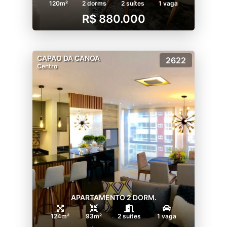
120m²
2 dorms
2 suítes
1 vaga
R$ 880.000
CAPAO DA CANOA
2622
Centro
APARTAMENTO 2 DORM.
124m²
93m²
2 suítes
1 vaga