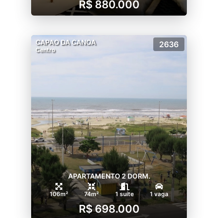
R$ 880.000
CAPAO DA CANOA
2636
Centro
APARTAMENTO 2 DORM.
106m²
74m²
1 suíte
1 vaga
R$ 698.000