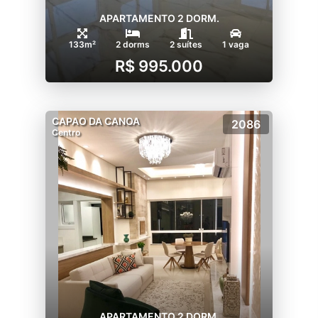
APARTAMENTO 2 DORM.
133m²
2 dorms
2 suítes
1 vaga
R$ 995.000
CAPAO DA CANOA
2086
Centro
APARTAMENTO 2 DORM.