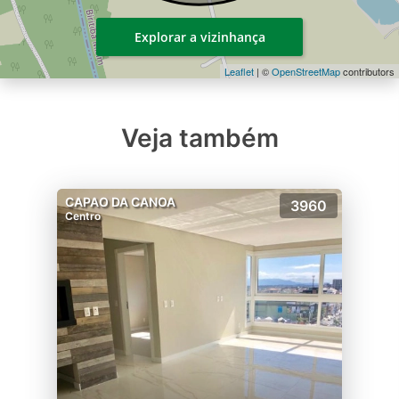
Explorar a vizinhança
Leaflet
| ©
OpenStreetMap
contributors
Veja também
CAPAO DA CANOA
3960
Centro