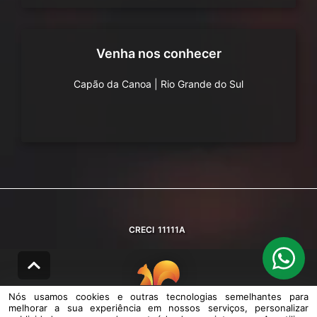
Venha nos conhecer
Capão da Canoa
|
Rio Grande do Sul
CRECI
11111A
Nós usamos cookies e outras tecnologias semelhantes para
melhorar a sua experiência em nossos serviços, personalizar
© DESENVOLVIDO PELA
AGIL.NET