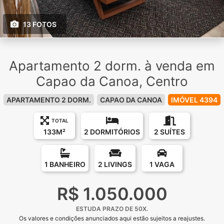
13 FOTOS
Apartamento 2 dorm. à venda em
Capao da Canoa, Centro
APARTAMENTO 2 DORM.
CAPAO DA CANOA
IMÓVEL 4394
TOTAL
133M²
2 DORMITÓRIOS
2 SUÍTES
1 BANHEIRO
2 LIVINGS
1 VAGA
R$ 1.050.000
ESTUDA PRAZO DE 50X.
Os valores e condições anunciados aqui estão sujeitos a reajustes.