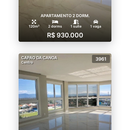
APARTAMENTO 2 DORM.
120m²
2 dorms
1 suíte
1 vaga
R$ 930.000
CAPAO DA CANOA
3961
Centro