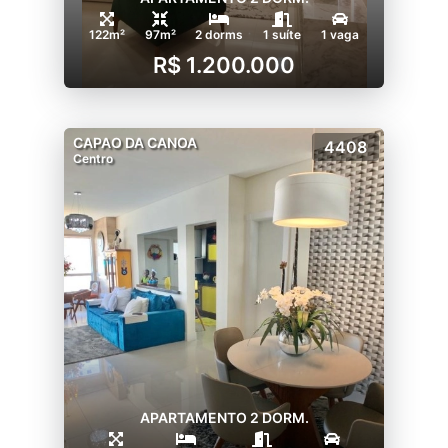
122m²
97m²
2 dorms
1 suíte
1 vaga
R$ 1.200.000
CAPAO DA CANOA
4408
Centro
APARTAMENTO 2 DORM.