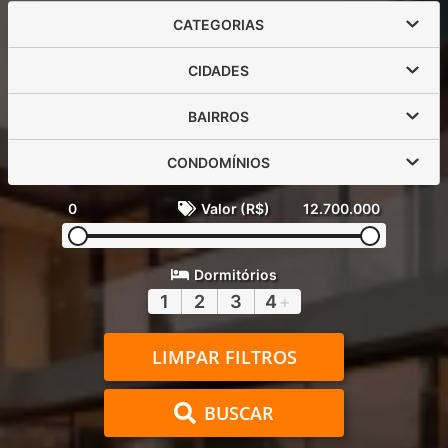
CATEGORIAS
CIDADES
BAIRROS
CONDOMÍNIOS
0
Valor (R$)
12.700.000
Dormitórios
1
2
3
4
+
LIMPAR FILTROS
BUSCAR