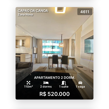
CAPAO DA CANOA
4611
Zona Nova
APARTAMENTO 2 DORM.
110m²
2 dorms
1 suíte
1 vaga
R$ 520.000