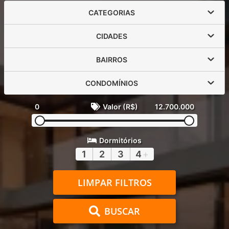
CATEGORIAS
CIDADES
BAIRROS
CONDOMÍNIOS
0
Valor (R$)
12.700.000
Dormitórios
1
2
3
4
+
LIMPAR FILTROS
BUSCAR