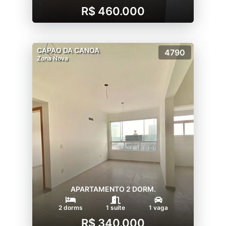
R$ 460.000
CAPAO DA CANOA
4790
Zona Nova
APARTAMENTO 2 DORM.
2 dorms
1 suíte
1 vaga
R$ 340.000