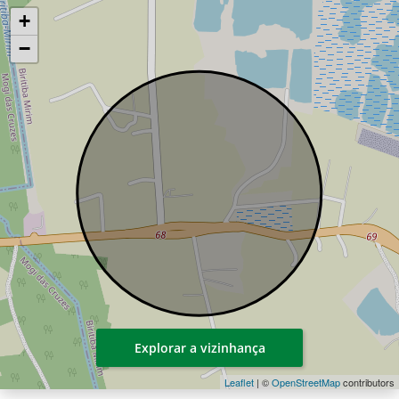
+
−
Explorar a vizinhança
Leaflet
| ©
OpenStreetMap
contributors