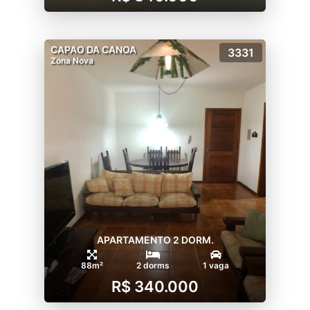
CAPAO DA CANOA
3331
Zona Nova
APARTAMENTO 2 DORM.
88m²
2 dorms
1 vaga
R$ 340.000