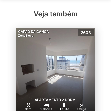
Veja também
CAPAO DA CANOA
3603
Zona Nova
APARTAMENTO 2 DORM.
93m²
2 dorms
1 suíte
1 vaga