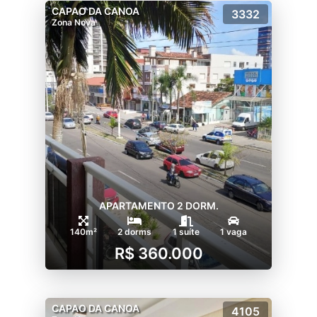
CAPAO DA CANOA
3332
Zona Nova
APARTAMENTO 2 DORM.
140m²
2 dorms
1 suíte
1 vaga
R$ 360.000
CAPAO DA CANOA
4105