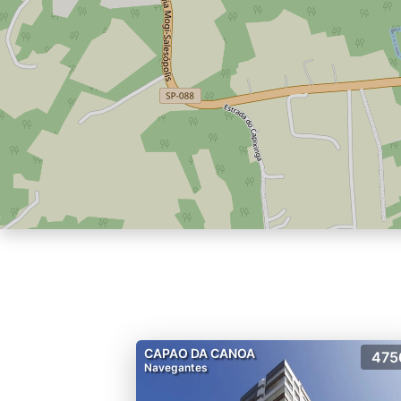
CAPAO DA CANOA
475
Navegantes