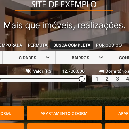
Mais que imóveis, realizações.
EMPORADA
PERMUTA
BUSCA COMPLETA
POR CÓDIGO
CIDADES
BAIRROS
CON
Valor (R$)
12.700.000
Dormitório
1
2
3
DORM.
APARTAMENTO 2 DORM.
APAR