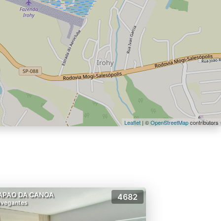
Leaflet
| ©
OpenStreetMap
contributors
APAO DA CANOA
4682
vegantes