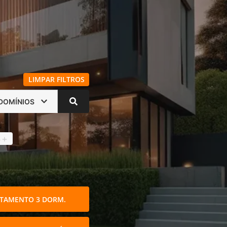
LIMPAR FILTROS
DOMÍNIOS
s
4
+
TAMENTO 3 DORM.