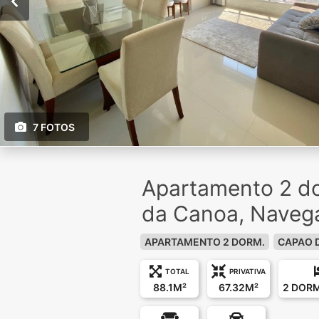
7 FOTOS
Apartamento 2 d
da Canoa, Naveg
APARTAMENTO 2 DORM.
CAPAO 
TOTAL
PRIVATIVA
88.1M²
67.32M²
2 DOR