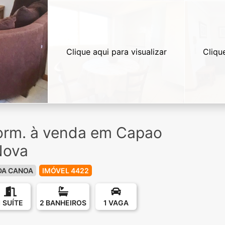
Clique aqui para visualizar
Cliqu
orm. à venda em Capao
Nova
DA CANOA
IMÓVEL 4422
1 SUÍTE
2 BANHEIROS
1 VAGA