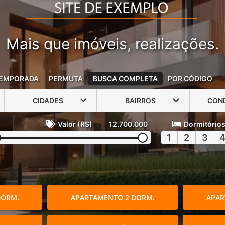
Mais que imóveis, realizações.
EMPORADA
PERMUTA
BUSCA COMPLETA
POR CÓDIGO
CIDADES
BAIRROS
CON
Valor (R$)
12.700.000
Dormitório
1
2
3
DORM.
APARTAMENTO 2 DORM.
APAR