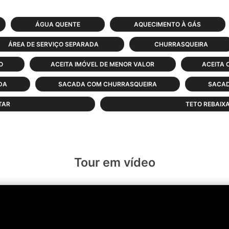
ÁGUA QUENTE
AQUECIMENTO À GÁS
ÁREA DE SERVIÇO SEPARADA
CHURRASQUEIRA
O
ACEITA IMÓVEL DE MENOR VALOR
ACEITA 
DA
SACADA COM CHURRASQUEIRA
SACAD
TAR
TETO REBAIX
Tour em vídeo