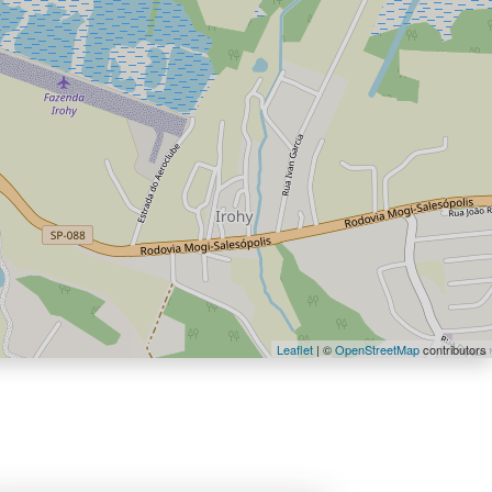
Leaflet
| ©
OpenStreetMap
contributors