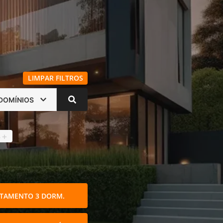
LIMPAR FILTROS
DOMÍNIOS
s
4
+
TAMENTO 3 DORM.