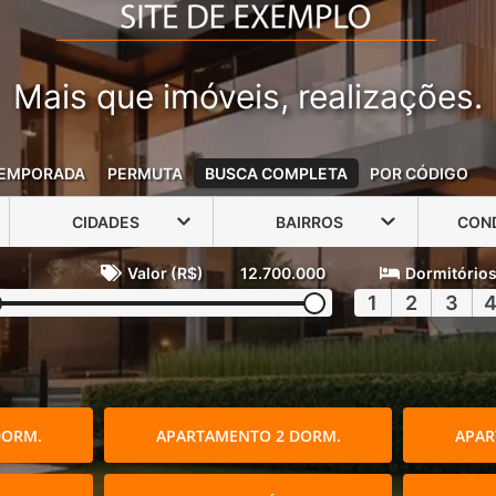
Mais que imóveis, realizações.
EMPORADA
PERMUTA
BUSCA COMPLETA
POR CÓDIGO
CIDADES
BAIRROS
CON
Valor (R$)
12.700.000
Dormitório
1
2
3
DORM.
APARTAMENTO 2 DORM.
APAR