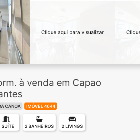
Clique aqui para visualizar
Cliqu
orm. à venda em Capao
antes
DA CANOA
IMÓVEL 4644
1 SUÍTE
2 BANHEIROS
2 LIVINGS