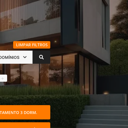
LIMPAR FILTROS
DOMÍNIOS
s
4
+
TAMENTO 3 DORM.