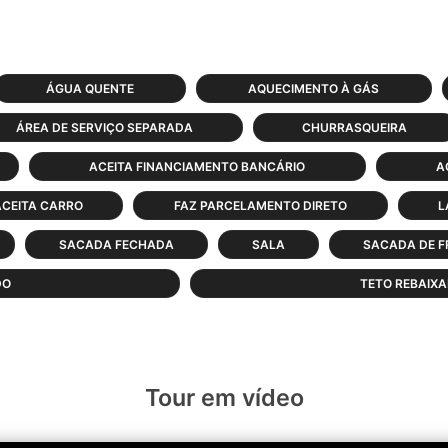
ÁGUA QUENTE
AQUECIMENTO À GÁS
ÁREA DE SERVIÇO SEPARADA
CHURRASQUEIRA
ACEITA FINANCIAMENTO BANCÁRIO
A
ACEITA CARRO
FAZ PARCELAMENTO DIRETO
L
SACADA FECHADA
SALA
SACADA DE F
DO
TETO REBAIX
Tour em vídeo