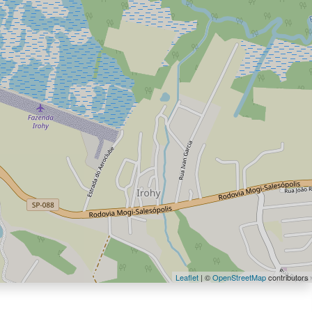
Leaflet
| ©
OpenStreetMap
contributors