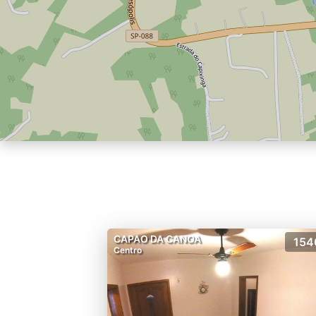
CAPAO DA CANOA
154
Centro