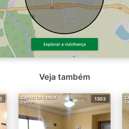
Explorar a vizinhança
Veja também
CAPAO DA CANOA
C
6
1303
Centro
Ce