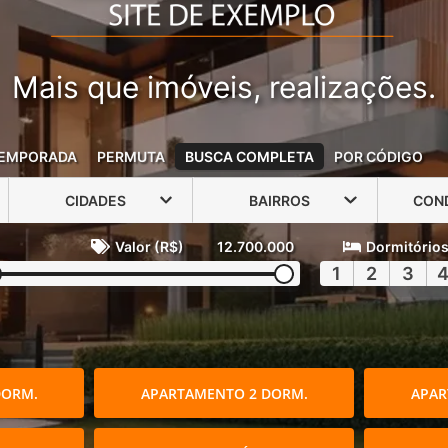
Mais que imóveis, realizações.
EMPORADA
PERMUTA
BUSCA COMPLETA
POR CÓDIGO
CIDADES
BAIRROS
CON
Valor (R$)
12.700.000
Dormitório
1
2
3
DORM.
APARTAMENTO 2 DORM.
APAR