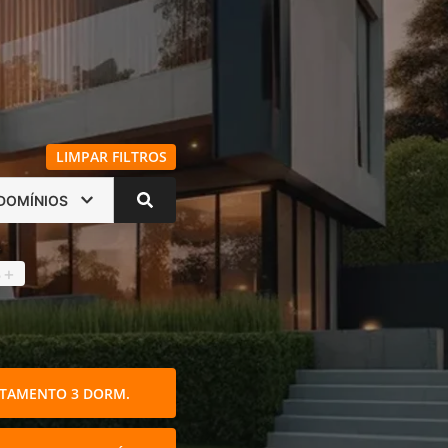
LIMPAR FILTROS
DOMÍNIOS
s
4
+
TAMENTO 3 DORM.