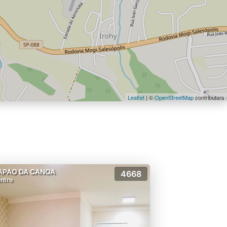
Leaflet
| ©
OpenStreetMap
contributors
APAO DA CANOA
4668
ntro