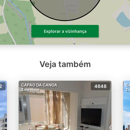
Explorar a vizinhança
Veja também
CAPAO DA CANOA
C
2
4648
Zona Nova
Zo