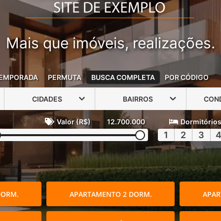
Mais que imóveis, realizações.
EMPORADA
PERMUTA
BUSCA COMPLETA
POR CÓDIGO
CIDADES
BAIRROS
CON
Valor (R$)
12.700.000
Dormitório
1
2
3
DORM.
APARTAMENTO 2 DORM.
APAR