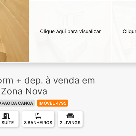
Clique aqui para visualizar
Cliqu
orm + dep. à venda em
 Zona Nova
APAO DA CANOA
IMÓVEL 4795
1 SUÍTE
3 BANHEIROS
2 LIVINGS