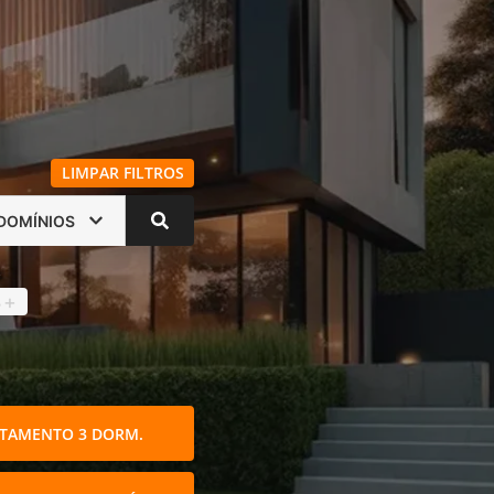
LIMPAR FILTROS
DOMÍNIOS
s
4
+
TAMENTO 3 DORM.