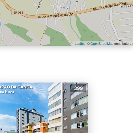
Leaflet
| ©
OpenStreetMap
contributors
APAO DA CANOA
399
na Nova