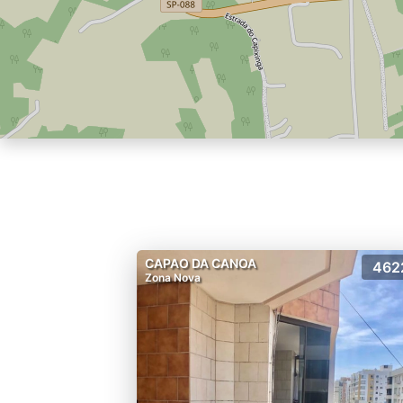
CAPAO DA CANOA
462
Zona Nova