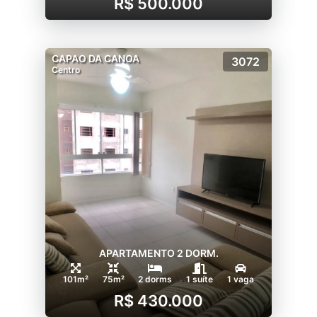
R$ 500.000
CAPAO DA CANOA
3072
Centro
APARTAMENTO 2 DORM.
101m²
75m²
2 dorms
1 suíte
1 vaga
R$ 430.000