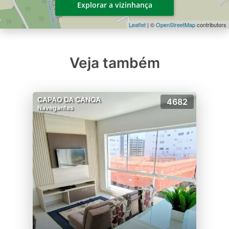
Explorar a vizinhança
Leaflet
| ©
OpenStreetMap
contributors
Veja também
CAPAO DA CANOA
4682
Navegantes