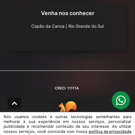
Venha nos conhecer
Capão da Canoa
|
Rio Grande do Sul
CRECI
11111A
Nós usamos cookies e outras tecnologias semelhantes para
melhorar a sua experiência em nossos serviços, personalizar
© DESENVOLVIDO PELA
AGIL.NET
publicidade e recomendar conteúdo de seu interesse. Ao utilizar
política de privacidade
nossos serviços, você concorda com nossa
Nós usamos cookies e outras tecnologias semelhantes para melhorar a