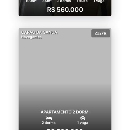
100m²
85m²
2 dorms
1 suíte
1 vaga
R$ 560.000
CAPAO DA CANOA
4578
Navegantes
APARTAMENTO 2 DORM.
2 dorms
1 vaga