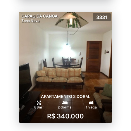
CAPAO DA CANOA
3331
Zona Nova
APARTAMENTO 2 DORM.
88m²
2 dorms
1 vaga
R$ 340.000