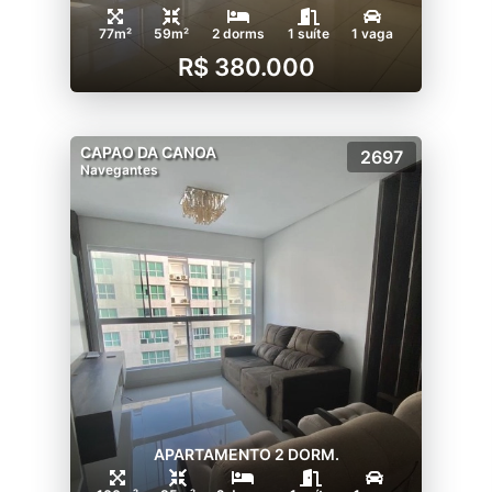
77m²
59m²
2 dorms
1 suíte
1 vaga
R$ 380.000
CAPAO DA CANOA
2697
Navegantes
APARTAMENTO 2 DORM.