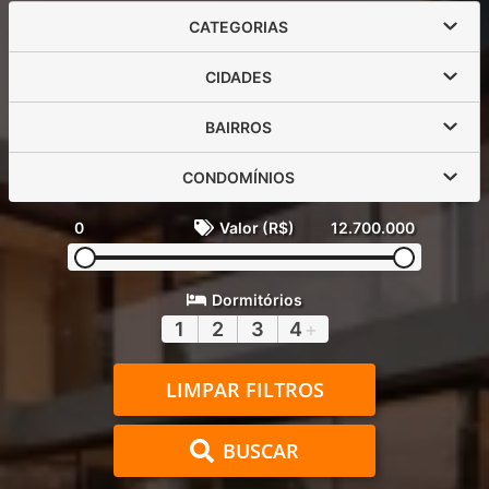
CATEGORIAS
CIDADES
BAIRROS
CONDOMÍNIOS
0
Valor (R$)
12.700.000
Dormitórios
1
2
3
4
+
LIMPAR FILTROS
BUSCAR