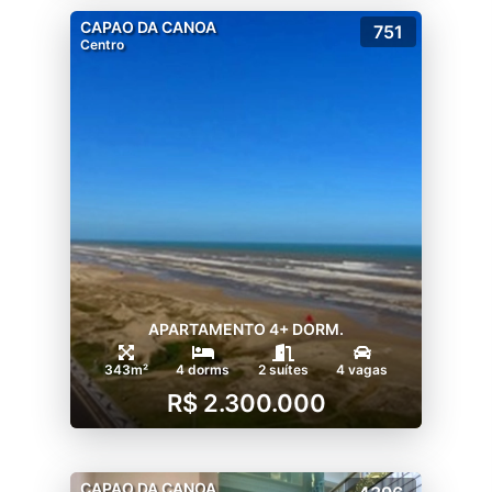
CAPAO DA CANOA
751
Centro
APARTAMENTO 4+ DORM.
343m²
4 dorms
2 suítes
4 vagas
R$ 2.300.000
CAPAO DA CANOA