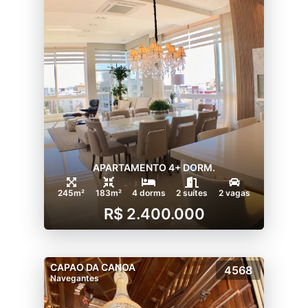
APARTAMENTO 4+ DORM.
245m²
183m²
4 dorms
2 suítes
2 vagas
R$ 2.400.000
CAPAO DA CANOA
4568
Navegantes