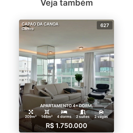
Veja também
CAPAO DA CANOA
627
Centro
APARTAMENTO 4+ DORM.
209m²
146m²
4 dorms
2 suítes
2 vagas
R$ 1.750.000