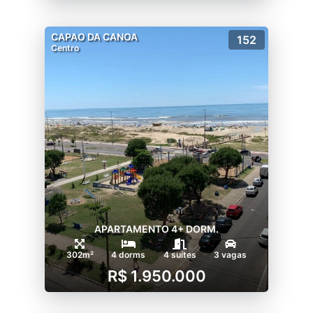
CAPAO DA CANOA
152
Centro
APARTAMENTO 4+ DORM.
302m²
4 dorms
4 suítes
3 vagas
R$ 1.950.000