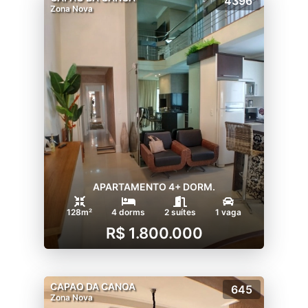
4396
Zona Nova
APARTAMENTO 4+ DORM.
128m²
4 dorms
2 suítes
1 vaga
R$ 1.800.000
CAPAO DA CANOA
645
Zona Nova