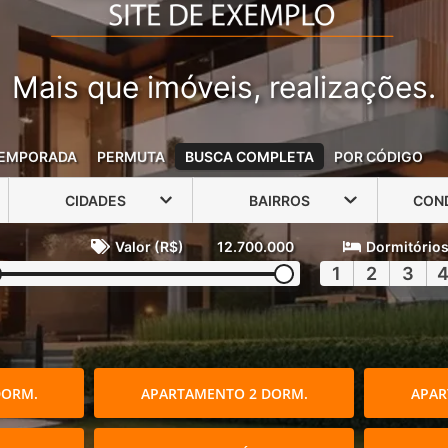
Mais que imóveis, realizações.
EMPORADA
PERMUTA
BUSCA COMPLETA
POR CÓDIGO
CIDADES
BAIRROS
CON
Valor (R$)
12.700.000
Dormitório
1
2
3
DORM.
APARTAMENTO 2 DORM.
APAR