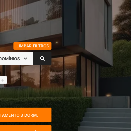
LIMPAR FILTROS
DOMÍNIOS
s
4
+
TAMENTO 3 DORM.