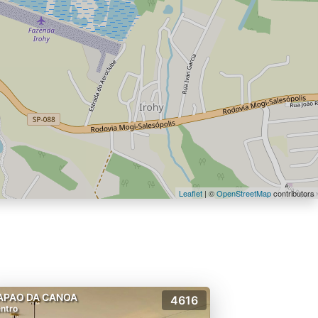
Leaflet
| ©
OpenStreetMap
contributors
APAO DA CANOA
4616
ntro